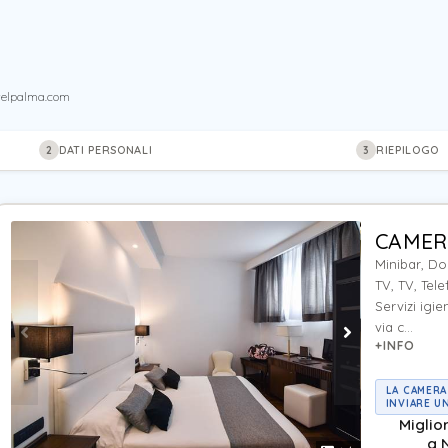
telpalma.com
DATI PERSONALI
RIEPILOGO
2
3
CAMER
Minibar, Do
TV, TV, Tele
Servizi igie
via c...
+INFO
LA CAMERA
INVIARE U
Miglio
a 