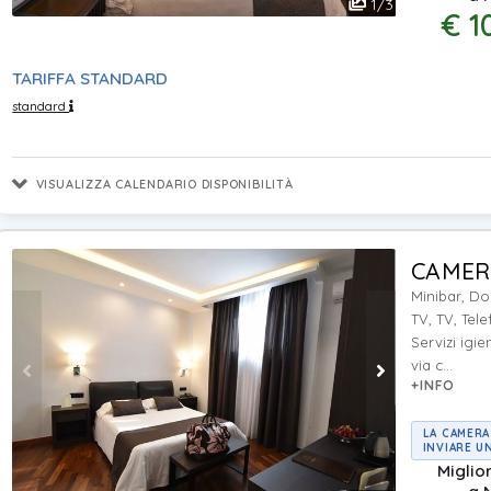
1
/
3
€ 1
TARIFFA STANDARD
standard
VISUALIZZA CALENDARIO DISPONIBILITÀ
CAMER
Minibar, Do
TV, TV, Tele
Servizi igie
via c...
+INFO
LA CAMERA
INVIARE U
Miglio