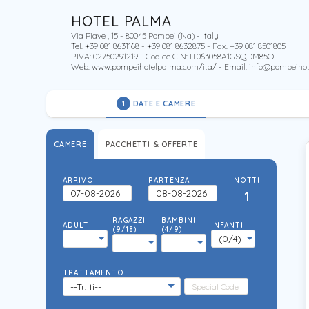
HOTEL PALMA
Via Piave , 15 - 80045 Pompei (Na) - Italy
Tel. +39 081 8631168 - +39 081 8632875 - Fax. +39 081 8501805
P.IVA: 02750291219 - Codice CIN: IT063058A1GSQDM85O
Web:
www.pompeihotelpalma.com/ita/
- Email:
info@pompeiho
DATE E CAMERE
1
CAMERE
PACCHETTI & OFFERTE
ARRIVO
PARTENZA
NOTTI
1
RAGAZZI
BAMBINI
ADULTI
INFANTI
(9/18)
(4/9)
TRATTAMENTO