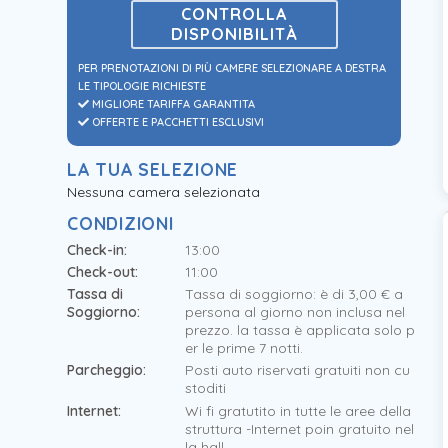
CONTROLLA
DISPONIBILITÀ
PER PRENOTAZIONI DI PIÙ CAMERE SELEZIONARE A DESTRA
LE TIPOLOGIE RICHIESTE
MIGLIORE TARIFFA GARANTITA
OFFERTE E PACCHETTI ESCLUSIVI
LA TUA SELEZIONE
Nessuna camera selezionata
CONDIZIONI
Check-in:
13:00
Check-out:
11:00
Tassa di
Tassa di soggiorno: è di 3,00 € a
Soggiorno:
persona al giorno non inclusa nel
prezzo. la tassa è applicata solo p
er le prime 7 notti.
Parcheggio:
Posti auto riservati gratuiti non cu
stoditi
Internet:
Wi fi gratutito in tutte le aree della
struttura -Internet poin gratuito nel
la hall