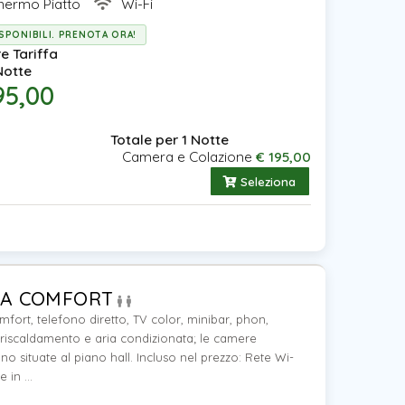
hermo Piatto
Wi-Fi
SPONIBILI. PRENOTA ORA!
re Tariffa
Notte
95,00
Totale per 1 Notte
Camera e Colazione
€ 195,00
Seleziona
A COMFORT
ort, telefono diretto, TV color, minibar, phon,
 riscaldamento e aria condizionata; le camere
no situate al piano hall. Incluso nel prezzo: Rete Wi-
 in ...