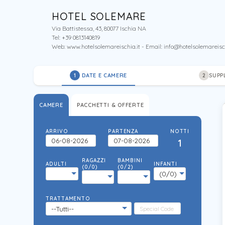
HOTEL SOLEMARE
Via Battistessa, 43, 80077 Ischia NA
Tel: +39 0813140819
Web:
www.hotelsolemareischia.it
- Email:
info@hotelsolemareisch
DATE E CAMERE
SUPP
1
2
CAMERE
PACCHETTI & OFFERTE
ARRIVO
PARTENZA
NOTTI
1
RAGAZZI
BAMBINI
ADULTI
INFANTI
(0/0)
(0/2)
TRATTAMENTO