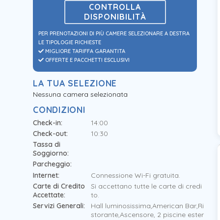
CONTROLLA
DISPONIBILITÀ
PER PRENOTAZIONI DI PIÙ CAMERE SELEZIONARE A DESTRA
LE TIPOLOGIE RICHIESTE
MIGLIORE TARIFFA GARANTITA
OFFERTE E PACCHETTI ESCLUSIVI
LA TUA SELEZIONE
Nessuna camera selezionata
CONDIZIONI
Check-in:
14:00
Check-out:
10:30
Tassa di
Soggiorno:
Parcheggio:
Internet:
Connessione Wi-Fi gratuita.
Carte di Credito
Si accettano tutte le carte di credi
Accettate:
to.
Servizi Generali:
Hall luminosissima,American Bar,Ri
storante,Ascensore, 2 piscine ester