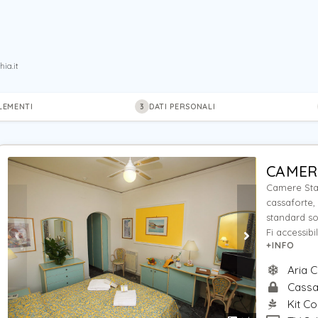
ia.it
LEMENTI
DATI PERSONALI
3
CAMER
Camere Stan
cassaforte,
standard so
Fi accessibil
+INFO
Aria C
Cassa
Kit Co