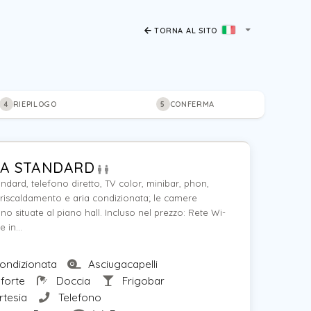
TORNA AL SITO
RIEPILOGO
CONFERMA
4
5
A STANDARD
dard, telefono diretto, TV color, minibar, phon,
 riscaldamento e aria condizionata; le camere
no situate al piano hall. Incluso nel prezzo: Rete Wi-
e in...
ondizionata
Asciugacapelli
forte
Doccia
Frigobar
rtesia
Telefono