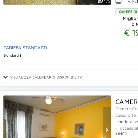
TV Sc
1
/
2
CAMERE DI
Miglio
a 
€ 1
TARIFFA STANDARD
Standard
VISUALIZZA CALENDARIO DISPONIBILITÀ
CAMER
Camere Comf
cassaforte,
standard so
Fi accessibile
+INFO